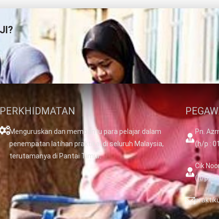
JI?
PERKHIDMATAN
PEGAW
Menguruskan dan membantu para pelajar dalam
Pn. Azm
penempatan latihan praktikal di seluruh Malaysia,
(h/p : 
terutamanya di Pantai Timur.
Cik Noo
(h/p: 0
prakti