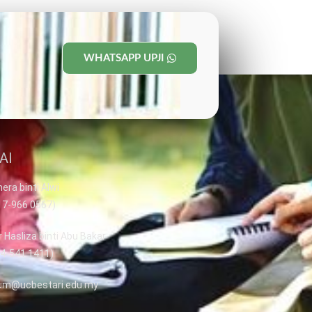
WHATSAPP UPJI
AI
era binti Alwi
017-966 0567)
r Hasliza binti Abu Bakar
14-541 1411)
kum@ucbestari.edu.my